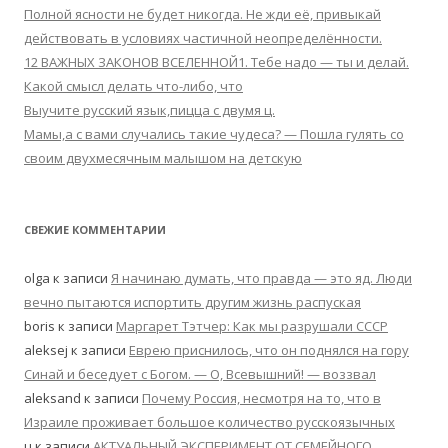
Полной ясности не будет никогда. Не жди её, привыкай
действовать в условиях частичной неопределённости.
12 ВАЖНЫХ ЗАКОНОВ ВСЕЛЕННОЙ1. Тебе надо — ты и делай.
Какой смысл делать что-либо, что
Выучите русский язык,пицца с двумя ц.
Мамы,а с вами случались такие чудеса? — Пошла гулять со
своим двухмесячным малышом на детскую
СВЕЖИЕ КОММЕНТАРИИ
olga к записи
Я начинаю думать, что правда — это яд. Люди
вечно пытаются испортить другим жизнь распуская
boris к записи
Маргарет Тэтчер: Как мы разрушали СССР
aleksej к записи
Еврею приснилось, что он поднялся на гору
Синай и беседует с Богом. — О, Всевышний! — воззвал
aleksand к записи
Почему Россия, несмотря на то, что в
Израиле проживает большое количество русскоязычных
u к записи
АКТУАЛЬНЫЙ ЭКСПЕРИМЕНТ ОТ СЕМЕЙНОГО