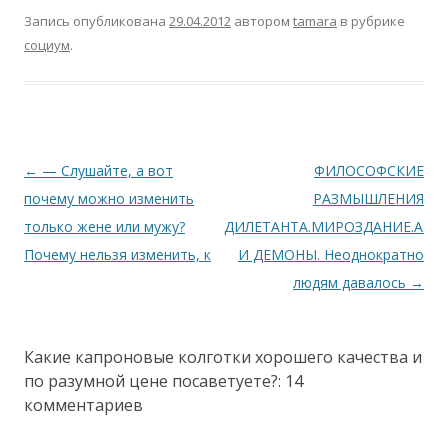
Запись опубликована
29.04.2012
автором
tamara
в рубрике
социум
.
Навигация по записям
←
— Слушайте, а вот
ФИЛОСОФСКИЕ
почему можно изменить
РАЗМЫШЛЕНИЯ
только жене или мужу?
ДИЛЕТАНТА.МИРОЗДАНИЕ.АНГ
Почему нельзя изменить, к
И ДЕМОНЫ. Неоднократно
людям давалось
→
Какие капроновые колготки хорошего качества и
по разумной цене посаветуете?
: 14
комментариев